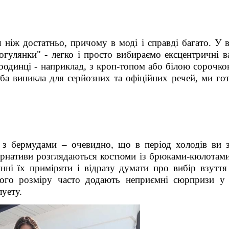
ш ніж достатньо, причому в моді і справді багато. У 
гулянки" - легко і просто вибираємо ексцентричні ва
одинці - наприклад, з кроп-топом або білою сорочко
ба виникла для серйозних та офіційних речей, ми гот
з бермудами – очевидно, що в період холодів ви 
тернативи розглядаються костюми із брюками-кюлотам
нні їх приміряти і відразу думати про вибір взуття
кого розміру часто додають неприємні сюрпризи у 
уету.