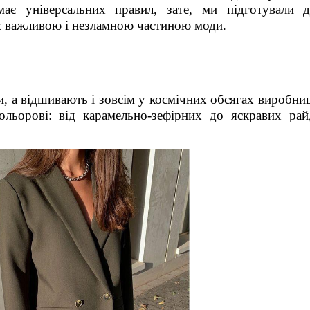
має універсальних правил, зате, ми підготували 
 є важливою і незламною частиною моди.
 а відшивають і зовсім у космічних обсягах виробниц
кольорові: від карамельно-зефірних до яскравих ра