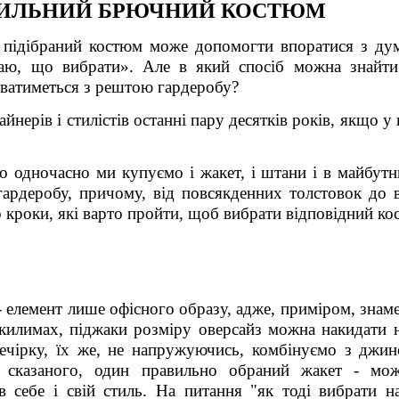
СТИЛЬНИЙ БРЮЧНИЙ КОСТЮМ
 підібраний костюм може допомогти впоратися з ду
наю, що вибрати». Але в який спосіб можна знайти
уватиметься з рештою гардеробу?
йнерів і стилістів останні пару десятків років, якщо 
 одночасно ми купуємо і жакет, і штани і в майбутн
ардеробу, причому, від повсякденних толстовок до в
 кроки, які варто пройти, щоб вибрати відповідний ко
- елемент лише офісного образу, адже, приміром, знам
килимах, піджаки розміру оверсайз можна накидати н
вечірку, їх же, не напружуючись, комбінуємо з джин
 сказаного, один правильно обраний жакет - мо
 себе і свій стиль. На питання "як тоді вибрати на