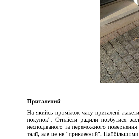
Приталений
На якийсь проміжок часу приталені жакети 
покупок". Стилісти радили позбутися зас
несподіваного та переможного повернення
талії, але це не "приклеєний". Найбільшим