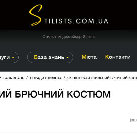
Стиліст-іміджмейкер Stilists
Міста
Контакти
луги
База знань
/
/
/
БАЗА ЗНАНЬ
ПОРАДИ СТИЛІСТА
ЯК ПІДІБРАТИ СТИЛЬНИЙ БРЮЧНИЙ КО
ЬНИЙ БРЮЧНИЙ КОСТЮМ
(30