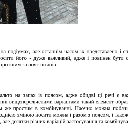
а подіумах, але останнім часом їх представлено і сп
 носити його - дуже важливий, адже і повинен бути 
коротшим за пояс штанів.
льто на запах із поясом, адже обидві ці речі є в
янні вищепереліченими варіантами такий елемент обра
им же простим в комбінуванні. Наочно можна побач
 однією зміною носити можна і разом з поясом, і також
а, але десятки різних варіацій застосування та комбінув