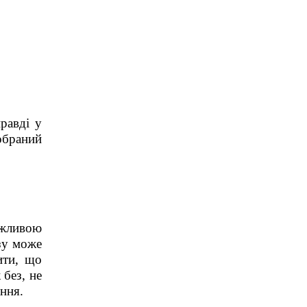
равді у
обраний
ажливою
зу може
ити, що
 без, не
ання.