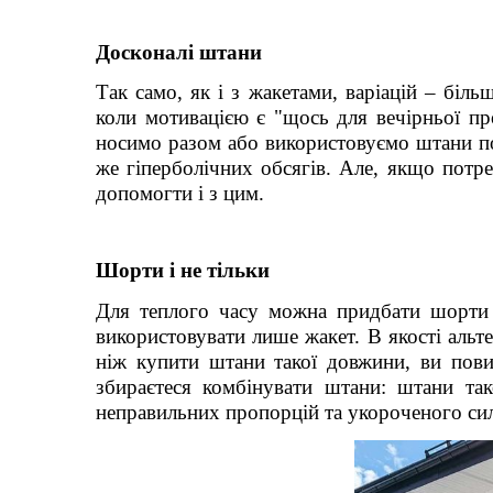
Досконалі штани
Так само, як і з жакетами, варіацій – біль
коли мотивацією є "щось для вечірньої про
носимо разом або використовуємо штани по
же гіперболічних обсягів. Але, якщо потре
допомогти і з цим.
Шорти і не тільки
Для теплого часу можна придбати шорти 
використовувати лише жакет. В якості аль
ніж купити штани такої довжини, ви пови
збираєтеся комбінувати штани: штани та
неправильних пропорцій та укороченого сил