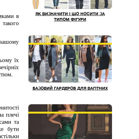
ЯК ВИЗНАЧИТИ І ЩО НОСИТИ ЗА
мками в
ТИПОМ ФІГУРИ
 такого
у вашому
ьому їх
ечірніх
стюм.
БАЗОВИЙ ГАРДЕРОБ ДЛЯ ВАГІТНИХ
енитості
а плечі
сами та
же бути
стільки