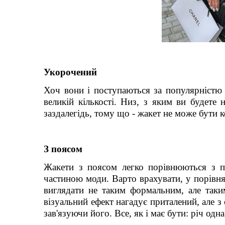
Укорочений
Хоч вони і поступаються за популярністю н
великій кількості. Низ, з яким ви будете
заздалегідь, тому що - жакет не може бути 
З поясом
Жакети з поясом легко порівнюються з па
частиною моди. Варто врахувати, у порівн
виглядати не таким формальним, але так
візуальний ефект нагадує приталений, але з
зав'язуючи його. Все, як і має бути: річ одн