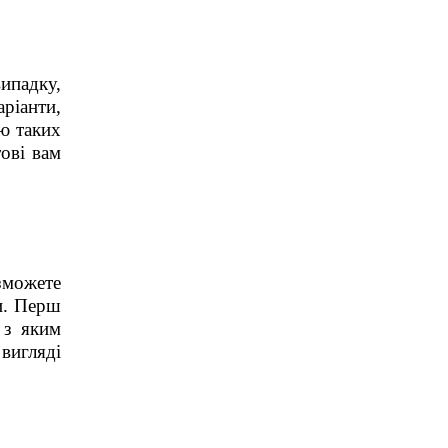
випадку,
ріанти,
ю таких
ові вам
зможете
и. Перш
 з яким
вигляді