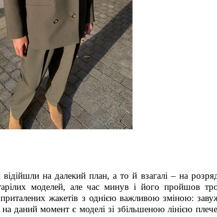
відійшли на далекий план, а то й взагалі – на розря
тарілих моделей, але час минув і його пройшов тр
 приталених жакетів з однією важливою зміною: заву
и на даний момент є моделі зі збільшеною лінією плеч