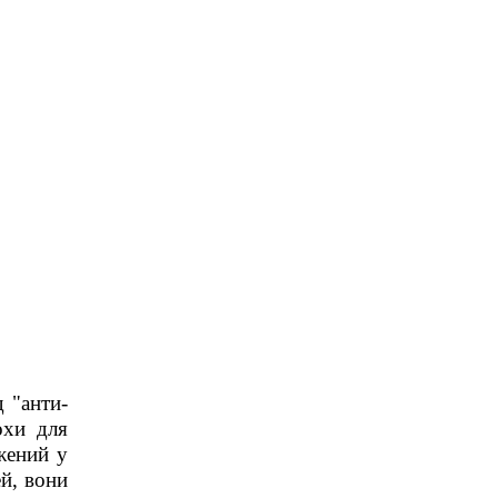
д "анти-
охи для
жений у
ей, вони