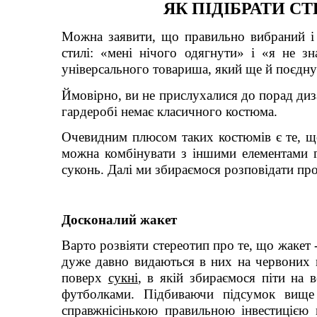
ЯК ПІДІБРАТИ 
Можна заявити, що правильно вибраний і
стилі: «мені нічого одягнути» і «я не з
універсального товариша, який ще й поєдн
Ймовірно, ви не прислухалися до порад диза
гардеробі немає класичного костюма.
Очевидним плюсом таких костюмів є те, що
можна комбінувати з іншими елементами г
суконь. Далі ми збираємося розповідати про
Досконалий жакет
Варто розвіяти стереотип про те, що жакет 
дуже давно видаються в них на червоних 
поверх
сукні
, в якій збираємося піти на 
футболками. Підбиваючи підсумок вище
справжнісінькою правильною інвестицією в