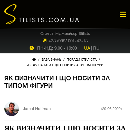
Стиліст-іміджмейкер Stilists
+38 /099/ 001-47-18
ПН-НД: 9.00 - 19:00
UA
|
RU
/
/
/
БАЗА ЗНАНЬ
ПОРАДИ СТИЛІСТА
ЯК ВИЗНАЧИТИ І ЩО НОСИТИ ЗА ТИПОМ ФІГУРИ
ЯК ВИЗНАЧИТИ І ЩО НОСИТИ ЗА
ТИПОМ ФІГУРИ
Jamal Hoffman
(29.06.2022)
ЯК ВИЗНАЧИТИ І ЩО НОСИТИ ЗА