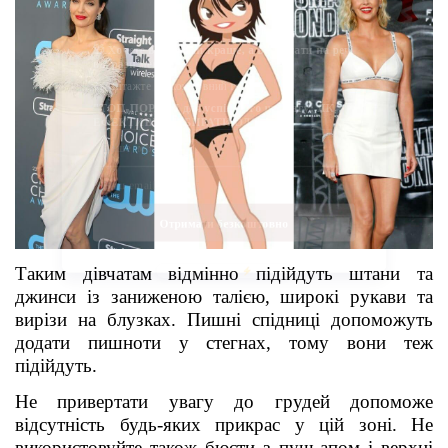
Таким дівчатам відмінно підійдуть штани та
джинси із заниженою талією, широкі рукави та
вирізи на блузках. Пишні спідниці допоможуть
додати пишноти у стегнах, тому вони теж
підійдуть.
Не привертати увагу до грудей допоможе
відсутність будь-яких прикрас у цій зоні. Не
використовуйте також бюсти з пуш-апом і верхні