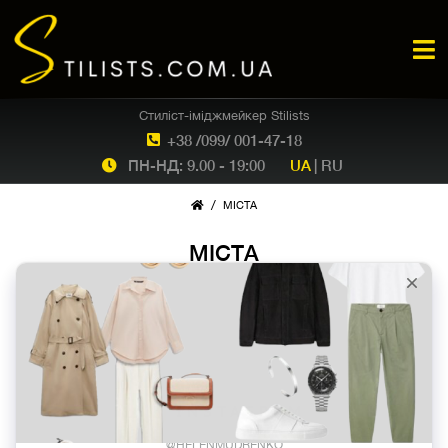
Стиліст-іміджмейкер Stilists
+38 /099/ 001-47-18
ПН-НД: 9.00 - 19:00
UA
|
RU
/
МІСТА
МІСТА
INSTAGRAM
@HELENMUDRENKO