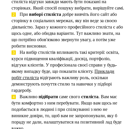
стиліста відгуки завжди мають бути показані на
сторінках. Який спосіб пошуку вибрати, вирішуйте самі.
При
виборі стиліста
добре вивчіть його сайт або
сторінку в соціальних мережах, яку він веде за своєю
діяльністю. Зараз у кожного професійного стиліста є або
щось одне, або обидва варіанти. Тут важливо знати, на
що потрібно обов'язково звернути увагу, а потім уже
робити висновки.
На вибір стилістів впливають такі критерії: освіта,
курси підвищення кваліфікації, досвід, портфоліо,
відгуки клієнтів. У професіонала своєї справи у будь-
якому випадку буде, що показати клієнту.
Приклади
робіт стиліста
відіграють важливу роль, оскільки
демонструють почуття стилю та навички у підборі
гардеробу.
Важливо
підібрати
саме свого
стиліста
. Вам має
бути комфортно з ним перебувати. Якщо вам щось не
подобається в людині і при спілкуванні з нею не
виникне довіри, то, щоб вам не запропонували, яку б
пораду не дали, налаштуватися на позитивний лад буде
важко.