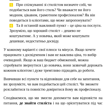
При спілкуванні зі стилістом визначте собі, чи
подобається вам його стиль? Чи вважаєте ви його
модним, цікавим, грамотним професіоналом? Як він
поводиться із клієнтами, що може запропонувати?
Та й останній важливий пункт – це ціна на послуги.
Зрозуміло, що хороший стиліст – дешево не
коштуватиме. А у новачка, який може коштувати
дешевше, недостатньо досвіду.
У кожному варіанті є свої плюси та мінуси. Якщо хочете
працювати з досвідченим і вам не важлива ціна, то вибір
очевидний. Якщо ж ваш бюджет обмежений, можна
спробувати звернутися і до новачка, вони зазвичай дорожать
кожним клієнтом і дуже тремтливо ​​підходять до роботи.
Вивчивши всі пункти та відповівши для себе на запитання,
ви зрозумієте, чи вам подобається цей стиліст. Чи зможете
розслабитися та повністю довіритися йому як професіоналу.
Сподіваємося, що ми змогли допомогти вам відповісти на
питання,
де знайти стиліста
і на що орієнтуватися під час