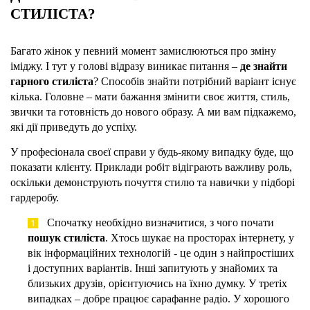
СТИЛІСТА?
Багато жінок у певний момент замислюються про зміну
іміджу. І тут у голові відразу виникає питання –
де знайти
гарного стиліста
? Способів знайти потрібний варіант існує
кілька. Головне – мати бажання змінити своє життя, стиль,
звички та готовність до нового образу. А ми вам підкажемо,
які дії приведуть до успіху.
У професіонала своєї справи у будь-якому випадку буде, що
показати клієнту. Приклади робіт відіграють важливу роль,
оскільки демонструють почуття стилю та навички у підборі
гардеробу.
Спочатку необхідно визначитися, з чого почати
пошук стиліста
. Хтось шукає на просторах інтернету, у
вік інформаційних технологій - це один з найпростіших
і доступних варіантів. Інші запитують у знайомих та
близьких друзів, орієнтуючись на їхню думку. У третіх
випадках – добре працює сарафанне радіо. У хорошого