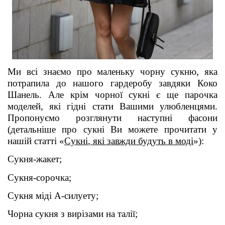
Ми всі знаємо про маленьку чорну сукню, яка
потрапила до нашого гардеробу завдяки Коко
Шанель. Але крім чорно
ї сукні
є ще парочка
моделей, які гідні стати Вашими улюбленцями.
Пропонуємо розглянути наступні фасони
(детальніше про сукні Ви можете прочитати у
нашій статті
«
Сукні
, які завжди будуть
в моді
»):
Сукня-жакет;
Сукня-сорочка;
Сукня міді А-силуету;
Чорн
а сукня
з вирізами на талії;