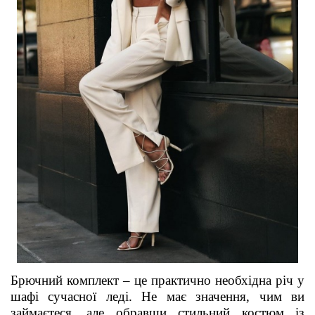
Брючний комплект – це практично необхідна річ у
шаф
і
сучасної леді. Не має значення, чим ви
займаєтеся, але
обравши
стильний костюм із