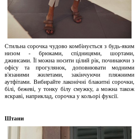
Стильна сорочка чудово комбінується з будь-яким
низом - брюками, спідницями, шортами,
джинсами. Її можна носити цілий рік, починаючи з
офісу та прогулянок, доповнювати модними
в'язаними жилетами, закінчуючи пляжними
аутфітами. Вибирайте лаконічн
і
блакитні сорочки,
білі, бежеві, у тонку білу смужку, а можна також
яскраві, наприклад, сорочка у кольорі фуксії.
Штани