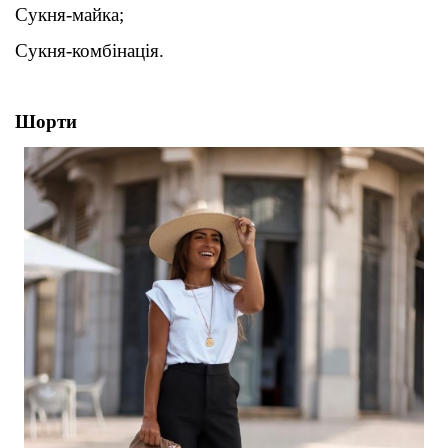
Сукня-майк
а
;
Сукня-комбінація.
Шорти