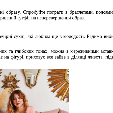
і образу. Спробуйте пограти з браслетами, поясами,
вершений аутфіт на неперевершений образ.
чірні сукні, які любила ще в молодості. Радимо виби
них та глибоких тонах, можна з мереживними вставк
на фігурі, приховує все зайве в ділянці живота, під