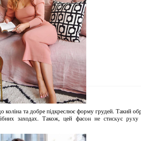
до коліна та добре підкреслює форму грудей. Такий об
ібних заходах. Також, цей фасон не стискує руху