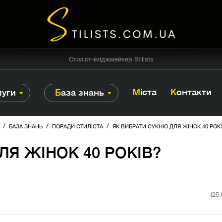
Стиліст-іміджмейкер Stilists
Міста
Контакти
луги
База знань
/
/
/
БАЗА ЗНАНЬ
ПОРАДИ СТИЛІСТА
ЯК ВИБРАТИ СУКНЮ ДЛЯ ЖІНОК 40 РОК
ЛЯ ЖІНОК 40 РОКІВ?
(25