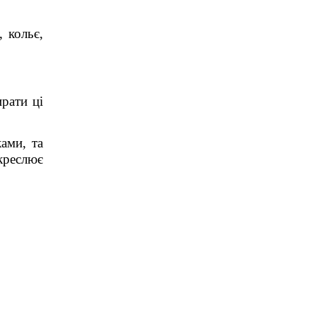
 кольє,
рати ці
ами, та
креслює