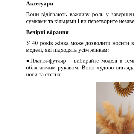
Аксесуари
Вони відіграють важливу роль у завершенн
сумками та кільцями і ви перетворите неза
Вечірні вбрання
У 40 років жінка може дозволити носити ве
моделі, які підходять усім жінкам:
●Плаття-футляр – вибирайте моделі в тем
облягаючим рукавом. Воно чудово виглядає 
ноги та стегна;