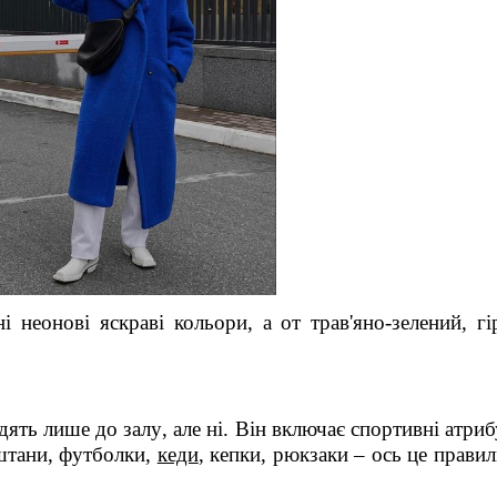
і неонові яскраві кольори, а от трав'яно-зелений, г
дять лише до зал
у
, але ні. Він включає спортивні атриб
 штани, футболки,
кеди
, кепки, рюкзаки – ось це правил