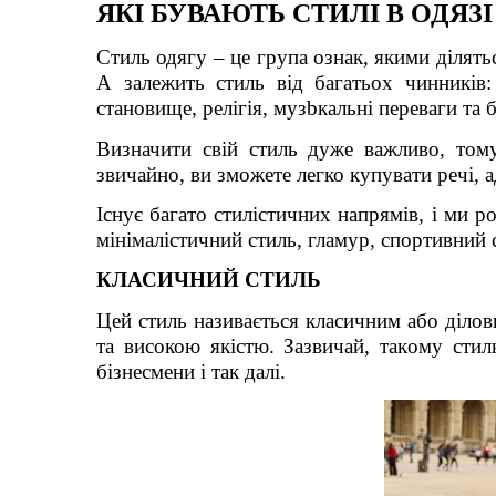
ЯКІ БУВАЮТЬ СТИЛІ В ОДЯЗ
Стиль одягу – це група ознак, якими ділятьс
А залежить стиль від багатьох чинників: в
становище, релігія, муз
b
кальні переваги та 
Визначити свій стиль дуже важливо, том
звичайно, ви зможете легко купувати речі, 
Існує багато стилістичних напрямів, і ми ро
мінімалістичний стиль, гламур, спортивний 
КЛАСИЧНИЙ СТИЛЬ
Цей стиль називається класичним або ділов
та високою якістю. Зазвичай, так
ому
стил
бізнесмен
и
і так далі.