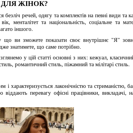
І ДЛЯ ЖІНОК?
я безліч речей, одягу та комплектів на певні види та ка
ік, менталітет та національність, соціальне та мате
багато іншого.
у що ви зможете показати своє внутрішнє "Я" зовн
адже знатимете, що саме потрібно.
зглянемо у цій статті основні з них: кежуал, класични
стиль, романтичний стиль, піжамний та мілітарі стиль.
им і характеризується лаконічністю та стриманістю, б
ю
віддають перевагу офісн
і
працівники, викладач
і
, н