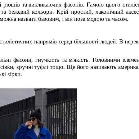
 і рюшів
та
викликаючих фасонів.
Гамою цього стиліс
 та бежевий кольори. Крій простий, лаконічний аксес
 можна назвати базовим, і він поза модою та часом.
 стилістичних напрямів серед більшості людей.
В
перек
льні фасони, гнучкість та м'якість. Головними елеме
осівки, зручні туфлі тощо. Ще його називають америк
кі зірки.