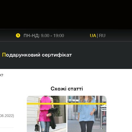
ПН-НД: 9.00 - 19:00
UA
|
RU
Подарунковий сертифікат
К?
Схожі статті
.08.2022)