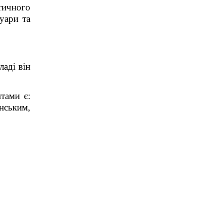
тичного
уари та
ладі він
нтами
є
:
анським,