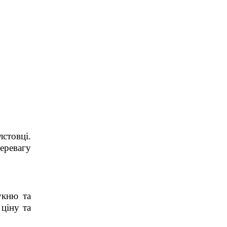
стовці.
еревагу
укню та
ціну та