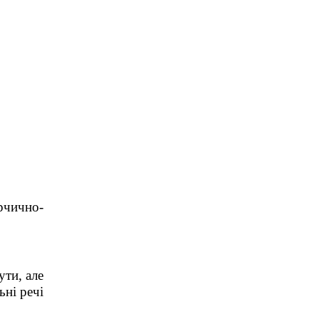
ірчично-
ути, але
ьні речі