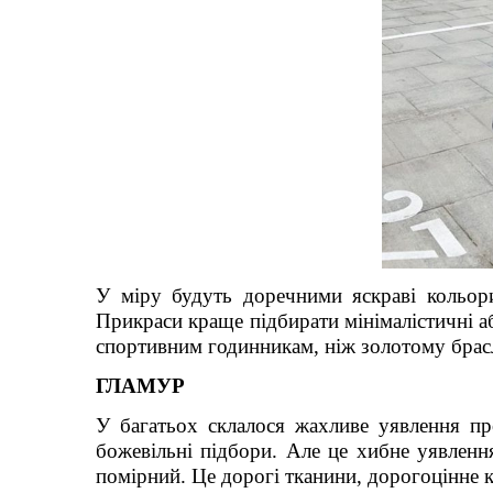
У міру будуть доречними яскраві кольори
Прикраси краще підбирати мінімалістичні аб
спортивним годинникам, ніж золотому брас
ГЛАМУР
У багатьох склалося жахливе уявлення пр
божевільні підбори. Але це хибне уявлення
помірний. Це дорогі тканини, дорогоцінне ка