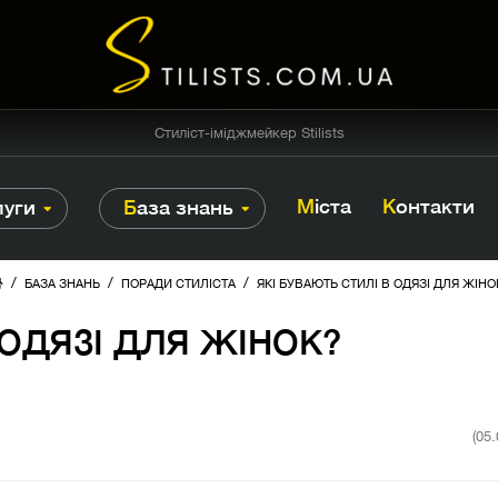
Стиліст-іміджмейкер Stilists
Міста
Контакти
луги
База знань
/
/
/
БАЗА ЗНАНЬ
ПОРАДИ СТИЛІСТА
ЯКІ БУВАЮТЬ СТИЛІ В ОДЯЗІ ДЛЯ ЖІНО
 ОДЯЗІ ДЛЯ ЖІНОК?
(05