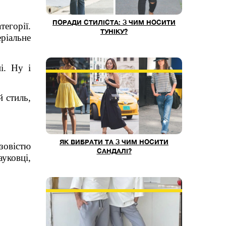
ПОРАДИ СТИЛІСТА: З ЧИМ НОСИТИ
тегорії.
ТУНІКУ?
ріальне
і. Ну і
й стиль,
ЯК ВИБРАТИ ТА З ЧИМ НОСИТИ
азовістю
САНДАЛІ?
ауковц
і
,