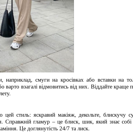
, наприклад, смуги на кросівках або вставки на тол
о варто взагалі відмовитись від них. Віддайте краще
п
лету.
о цей стиль: яскравий макіяж, декольте, блискучу с
. Справжній гламур – це блиск, шик, який знає собі 
міння. Це доглянутість 24/7 та лиск.